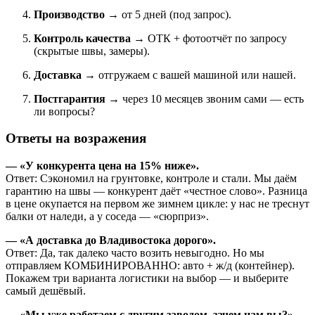
Производство
→ от 5 дней (под запрос).
Контроль качества
→ ОТК + фотоотчёт по запросу
(скрытые швы, замеры).
Доставка
→ отгружаем с вашей машиной или нашей.
Постгарантия
→ через 10 месяцев звоним сами — есть
ли вопросы?
Ответы на возражения
— «У конкурента цена на 15% ниже».
Ответ: Сэкономил на грунтовке, контроле и стали. Мы даём
гарантию на швы — конкурент даёт «честное слово». Разница
в цене окупается на первом же зимнем цикле: у нас не треснут
балки от наледи, а у соседа — «сюрприз».
— «А доставка до Владивостока дорого».
Ответ: Да, так далеко часто возить невыгодно. Но мы
отправляем КОМБИНИРОВАННО: авто + ж/д (контейнер).
Покажем три варианта логистики на выбор — и выберите
самый дешёвый.
— «Мы уже работаем с другим заводом, зачем нам вы?»